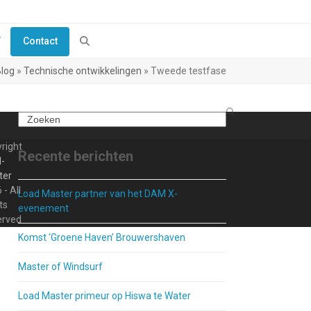
Y
Contact
log
»
Technische ontwikkelingen
»
Tweede testfase
Search
right
Recente berichten
-
ter
 - All
Load Master partner van het DAM X-
ts
evenement
erved
Komst ‘Groene Haven’ Brouwershaven
Master of Windsurf
Load Master primeur op Hiswa te Water