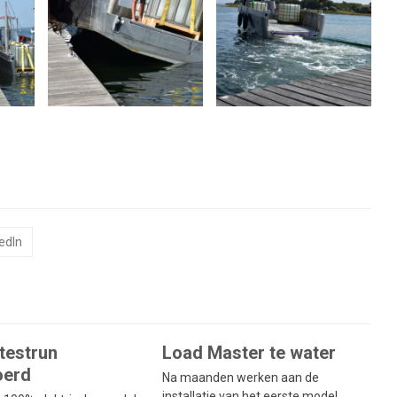
edIn
testrun
Load Master te water
oerd
Na maanden werken aan de
installatie van het eerste model