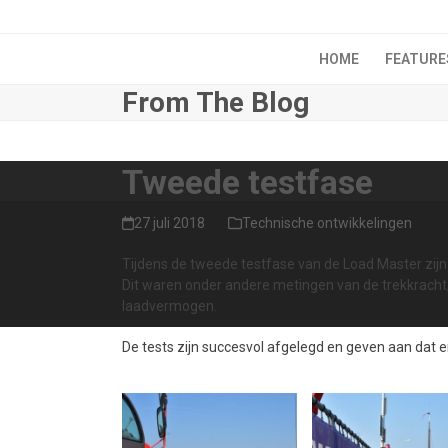
Skip
to
content
HOME
FEATURE
From The Blog
Tweede testfase
27 juli 2018
Technische ontwikkelingen
Tijdens de tweede testfase van de Load Master zijn
Dit waren onder andere metingen van de trekkracht,
laadvermogen.
De tests zijn succesvol afgelegd en geven aan dat er
Use
the
left