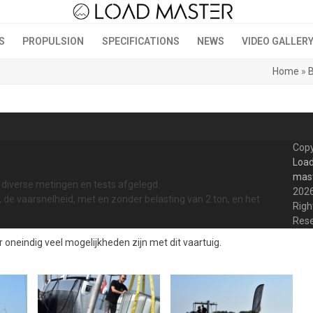
S
PROPULSION
SPECIFICATIONS
NEWS
VIDEO GALLER
Home
»
B
Copy
Load
mas
 diverse metingen en tests afgelegd.
2026
 de vaarsnelheid, met en zonder belasting van 2 ton, en het
Righ
Res
 oneindig veel mogelijkheden zijn met dit vaartuig.