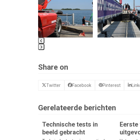
and
right
arrow
keys
to
access
the
carousel
Press
navigation
escape
buttons
Share on
to
go
to
Twitter
Facebook
Pinterest
Link
the
first
slide
Gerelateerde berichten
Technische tests in
Eerste 
beeld gebracht
uitgev