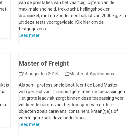
et
van de prestaties van het vaartuig. Cijfers van de
het
maximale snelheid, trekkracht, hellingshoek en
draaicirkel, met en zonder een ballast van 2000 kg, zijn
uit deze tests voortgevloeid. Klik hier om de
testgegevens…
Lees meer
Master of Freight
14 augustus 2018
Master of Applications
kt is
Als semi-professionele boot, leent de Load Master
naar
zich perfect voor transportgerelateerde toepassingen.
Het grote laadvlak zorgt binnen deze toepassing voor
 in
voldoende ruimte voor het transport van grotere
objecten zoals caravans, containers, kraan(tje)s of
voertuigen zoals deze bedrijfsbus!
Lees meer