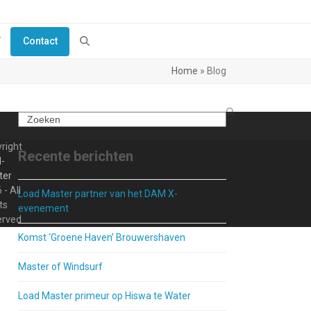
Y
Contact
Home
»
Blog
Search
right
Recente berichten
-
ter
 - All
Load Master partner van het DAM X-
ts
evenement
erved
Komst ‘Groene Haven’ Brouwershaven
Master of Windsurf
Load Master primeur op Hiswa te Water