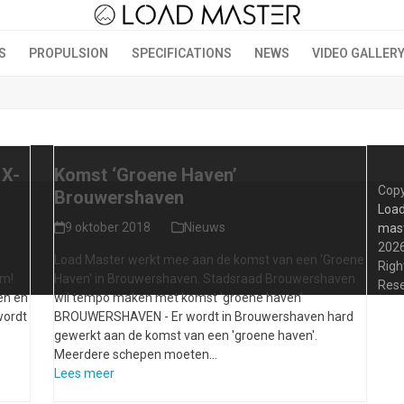
S
PROPULSION
SPECIFICATIONS
NEWS
VIDEO GALLER
 X-
Komst ‘Groene Haven’
Copy
Brouwershaven
Load
9 oktober 2018
Nieuws
mas
2026
Load Master werkt mee aan de komst van een 'Groene
Righ
am!
Haven' in Brouwershaven. Stadsraad Brouwershaven
Res
en en
wil tempo maken met komst 'groene haven'
wordt
BROUWERSHAVEN - Er wordt in Brouwershaven hard
gewerkt aan de komst van een 'groene haven'.
Meerdere schepen moeten…
Lees meer