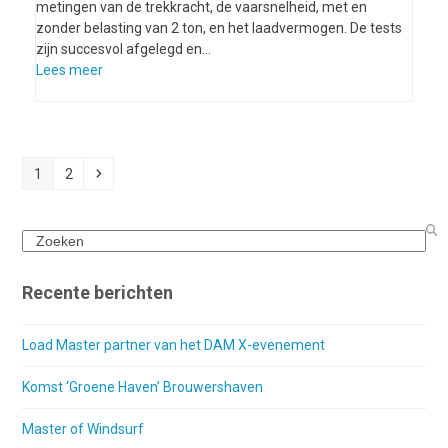
metingen van de trekkracht, de vaarsnelheid, met en
zonder belasting van 2 ton, en het laadvermogen. De tests
zijn succesvol afgelegd en…
Lees meer
Page
Page
Volgende
1
2
Search
Recente berichten
Load Master partner van het DAM X-evenement
Komst ‘Groene Haven’ Brouwershaven
Master of Windsurf