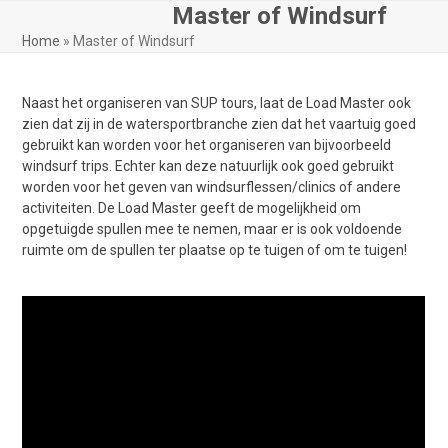
Skip
Master of Windsurf
Open
Close
to
Home
»
Master of Windsurf
mobile
mobile
content
menu
menu
Naast het organiseren van SUP tours, laat de Load Master ook
zien dat zij in de watersportbranche zien dat het vaartuig goed
gebruikt kan worden voor het organiseren van bijvoorbeeld
windsurf trips. Echter kan deze natuurlijk ook goed gebruikt
worden voor het geven van windsurflessen/clinics of andere
activiteiten. De Load Master geeft de mogelijkheid om
opgetuigde spullen mee te nemen, maar er is ook voldoende
ruimte om de spullen ter plaatse op te tuigen of om te tuigen!