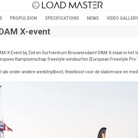
S
PROPULSION
SPECIFICATIONS
NEWS
VIDEO GALLER
 DAM X-event
AM-X Event bij
Zeil en Surfcentrum Brouwersda
m! DAM-X staat in het t
opees Kampioenschap freestyle windsurfen (European Freestyle Pro T
 als onder andere wedstrijdboot, finishboot voor de slalomrace en med