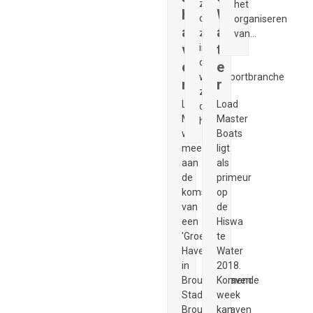
zien
het
h
W
dat
organiseren
a
a
zij
van…
v
t
in
de
e
e
watersportbranche
n
r
zien
Load
Load
dat
Master
Master
het…
werkt
Boats
mee
ligt
aan
als
de
primeur
komst
op
van
de
een
Hiswa
'Groene
te
Haven'
Water
in
2018.
Brouwershaven.
Komende
Stadsraad
week
Brouwershaven
kan