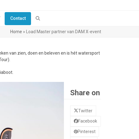
Y
Contact
Home
»
Load Master partner van DAM X-event
eken van zien, doen en beleven en is hét watersport
our).
iaboot.
Share on
Twitter
Facebook
Pinterest